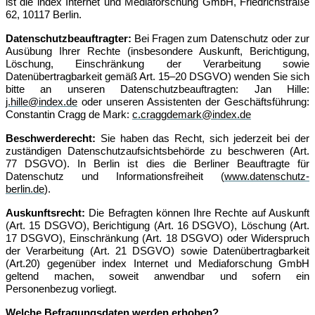
ist die index Internet und Mediaforschung GmbH, Friedrichstraße
62, 10117 Berlin.
Datenschutzbeauftragter:
Bei Fragen zum Datenschutz oder zur
Ausübung Ihrer Rechte (insbesondere Auskunft, Berichtigung,
Löschung, Einschränkung der Verarbeitung sowie
Datenübertragbarkeit gemäß Art. 15–20 DSGVO) wenden Sie sich
bitte an unseren Datenschutzbeauftragten: Jan Hille:
j.hille@index.de
oder unseren Assistenten der Geschäftsführung:
Constantin Cragg de Mark:
c.craggdemark@index.de
Beschwerderecht:
Sie haben das Recht, sich jederzeit bei der
zuständigen Datenschutzaufsichtsbehörde zu beschweren (Art.
77 DSGVO). In Berlin ist dies die Berliner Beauftragte für
Datenschutz und Informationsfreiheit (
www.datenschutz-
berlin.de
).
Auskunftsrecht:
Die Befragten können Ihre Rechte auf Auskunft
(Art. 15 DSGVO), Berichtigung (Art. 16 DSGVO), Löschung (Art.
17 DSGVO), Einschränkung (Art. 18 DSGVO) oder Widerspruch
der Verarbeitung (Art. 21 DSGVO) sowie Datenübertragbarkeit
(Art.20) gegenüber index Internet und Mediaforschung GmbH
geltend machen, soweit anwendbar und sofern ein
Personenbezug vorliegt.
Welche Befragungsdaten werden erhoben?